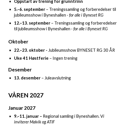
Oppstart av trening for grunntrinn
5.–6. september
– Treningssamling og forberedelser til
jubileumsshow i Byneshallen
- for
alle i Byneset RG
12
.–13. september
– Treningssamling og forberedelser
til jubileumsshow i Byneshallen
- for
alle i Byneset RG
Oktober
22.–23. oktober -
Jubileumsshow
BYNESET RG 30 ÅR
Uke 41 Høstferie
– Ingen trening
Desember
13. desember
– Juleavslutning
VÅREN
2027
Januar 2027
9.–11. januar
–
Regional samling i Byneshallen.
V
i
inviterer Malvik og ATIF