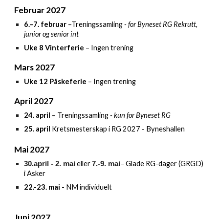
Februar 2027
6
.–7. februar
–Treningssamling
- for Byneset RG Rekrutt,
junior og senior int
Uke 8 Vinterferie
– Ingen trening
Mars
2027
Uke 12 Påskeferie
– Ingen trening
April 2027
24. april
– Treningssamling
- kun for Byneset RG
25. april
Kretsmesterskap i RG 2027 - Byneshallen
Mai 2027
eller
–
Glade RG-dager (GRGD)
30.april
- 2. mai
7
.-9. mai
i Asker
22.-23. mai
- NM individuelt
Juni 2027