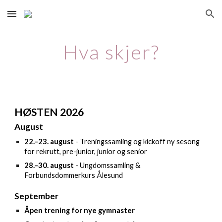
Skip to main content
Skip to navigation
Hva skjer?
HØSTEN 2026
August
22.–23. august
-
Treningssamling og kickoff ny sesong
for
rekrutt, pre-junior, junior og senior
28.–30. august
-
Ungdomssamling &
Forbundsdommerkurs
Ålesund
September
Åpen trening for nye gymnaster